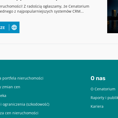
nieruchomości! Z radością ogłaszamy, że Cenatorium
jednego z najpopularniejszych systemów CRM...
Pobierz raport
RZE
aby pobrać raport podaj swój adres email
POBIERZ
Chcę otrzymywać treści o charakterze marketingowym drogą e-mail od
Cenatorium Sp. z o.o. z siedzibą w Warszawie. Mam świadomość, że mogę
O nas
 portfela nieruchomości
zrezygnować z subskrypcji w każdej chwili. Więcej informacji o
przetwarzaniu moich danych dostępnych jest w
Polityce prywatności.
y zmian cen
O Cenatorium
teka
Raporty i publi
 i ograniczenia (szkodowość)
Kariera
za cen nieruchomości