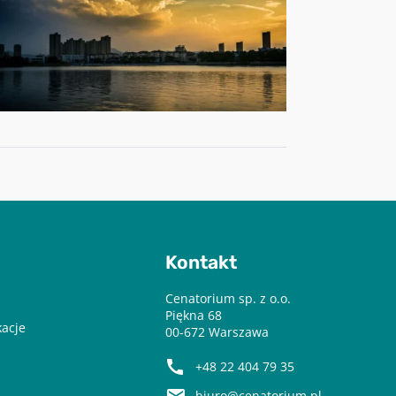
Kontakt
Cenatorium sp. z o.o.
Piękna 68
kacje
00-672 Warszawa
+48 22 404 79 35
biuro@cenatorium.pl