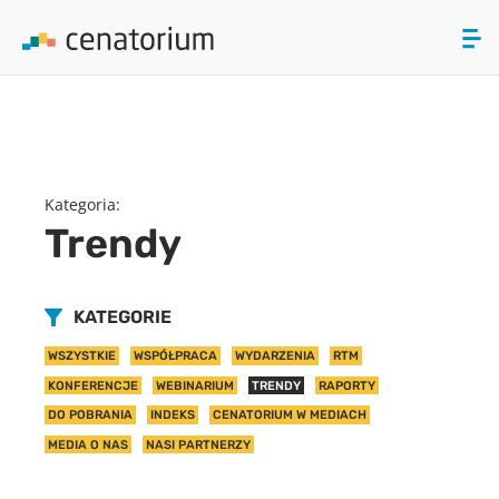
array(0) { }
ZAMKNIJ
PRODUKTY
Kategoria:
O NAS
Trendy
AKTUALNOŚCI
KATEGORIE
KONTAKT
WSZYSTKIE
WSPÓŁPRACA
WYDARZENIA
RTM
KONFERENCJE
WEBINARIUM
TRENDY
RAPORTY
DO POBRANIA
INDEKS
CENATORIUM W MEDIACH
MEDIA O NAS
NASI PARTNERZY