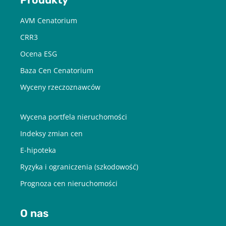
aby pobrać raport podaj swój adres
AVM Cenatorium
email
CRR3
Ocena ESG
POBIERZ
Baza Cen Cenatorium
Wyceny rzeczoznawców
Chcę otrzymywać treści o charakterze marketingowym drogą e-
mail od Cenatorium Sp. z o.o. z siedzibą w Warszawie. Mam
świadomość, że mogę zrezygnować z subskrypcji w każdej chwili.
Wycena portfela nieruchomości
Więcej informacji o przetwarzaniu moich danych dostępnych jest
w
Polityce prywatności.
Indeksy zmian cen
E-hipoteka
Ryzyka i ograniczenia (szkodowość)
Prognoza cen nieruchomości
O nas