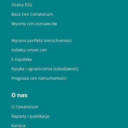
email
Ocena ESG
Baza Cen Cenatorium
POBIERZ
Wyceny rzeczoznawców
Wycena portfela nieruchomości
Chcę otrzymywać treści o charakterze marketingowym drogą e-
mail od Cenatorium Sp. z o.o. z siedzibą w Warszawie. Mam
Indeksy zmian cen
świadomość, że mogę zrezygnować z subskrypcji w każdej chwili.
Więcej informacji o przetwarzaniu moich danych dostępnych jest
w
Polityce prywatności.
E-hipoteka
Ryzyka i ograniczenia (szkodowość)
Prognoza cen nieruchomości
O nas
O Cenatorium
Raporty i publikacje
Kariera