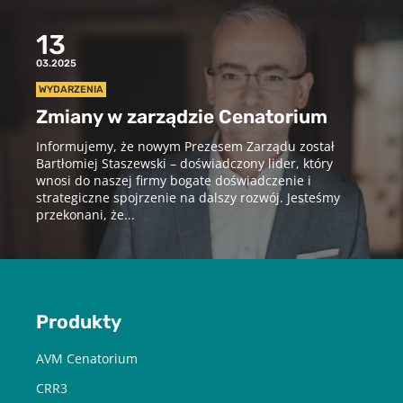
13
03.2025
WYDARZENIA
Zmiany w zarządzie Cenatorium
Informujemy, że nowym Prezesem Zarządu został
Bartłomiej Staszewski – doświadczony lider, który
wnosi do naszej firmy bogate doświadczenie i
strategiczne spojrzenie na dalszy rozwój. Jesteśmy
przekonani, że...
Produkty
Pobierz raport
AVM Cenatorium
CRR3
aby pobrać raport podaj swój adres