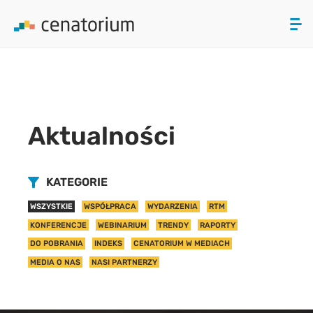
array(0) { }
ZAMKNIJ
PRODUKTY
Aktualności
O NAS
AKTUALNOŚCI
KATEGORIE
WSZYSTKIE
WSPÓŁPRACA
WYDARZENIA
RTM
KONTAKT
KONFERENCJE
WEBINARIUM
TRENDY
RAPORTY
DO POBRANIA
INDEKS
CENATORIUM W MEDIACH
MEDIA O NAS
NASI PARTNERZY