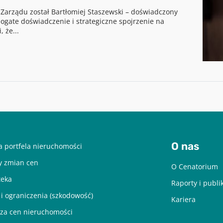
arządu został Bartłomiej Staszewski – doświadczony
 bogate doświadczenie i strategiczne spojrzenie na
 że...
Pobierz raport
aby pobrać raport podaj swój adres email
POBIERZ
Chcę otrzymywać treści o charakterze marketingowym drogą e-mail od
Cenatorium Sp. z o.o. z siedzibą w Warszawie. Mam świadomość, że mogę
O nas
 portfela nieruchomości
zrezygnować z subskrypcji w każdej chwili. Więcej informacji o
przetwarzaniu moich danych dostępnych jest w
Polityce prywatności.
y zmian cen
O Cenatorium
teka
Raporty i publi
 i ograniczenia (szkodowość)
Kariera
za cen nieruchomości