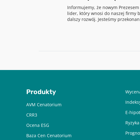
Informujemy, że nowym Prezesem Z
lider, który wnosi do naszej firmy
dalszy rozwój. Jesteśmy przekonani,
Produkty
Wycena
Indeks
AVM Cenatorium
E-hipo
CRR3
Ryzyka
Ocena ESG
Progno
Baza Cen Cenatorium