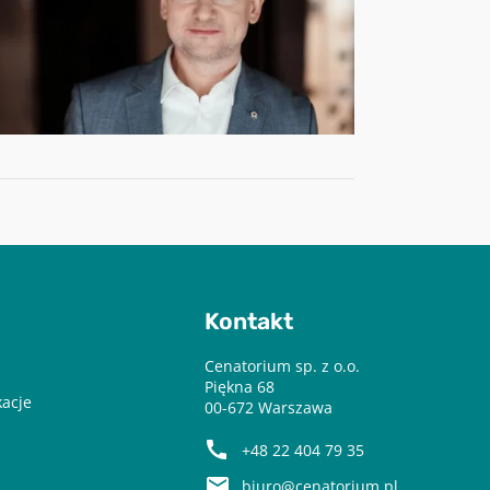
Kontakt
Cenatorium sp. z o.o.
Piękna 68
kacje
00-672 Warszawa
+48 22 404 79 35
biuro@cenatorium.pl