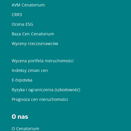
AVM Cenatorium
aby pobrać raport podaj swój adres
email
CRR3
Ocena ESG
POBIERZ
Baza Cen Cenatorium
Wyceny rzeczoznawców
Chcę otrzymywać treści o charakterze marketingowym drogą e-
mail od Cenatorium Sp. z o.o. z siedzibą w Warszawie. Mam
Wycena portfela nieruchomości
świadomość, że mogę zrezygnować z subskrypcji w każdej chwili.
Więcej informacji o przetwarzaniu moich danych dostępnych jest
w
Polityce prywatności.
Indeksy zmian cen
E-hipoteka
Ryzyka i ograniczenia (szkodowość)
Prognoza cen nieruchomości
O nas
O Cenatorium