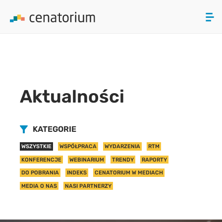
array(0) { }
ZAMKNIJ
PRODUKTY
Aktualności
O NAS
AKTUALNOŚCI
KATEGORIE
WSZYSTKIE
WSPÓŁPRACA
WYDARZENIA
RTM
KONTAKT
KONFERENCJE
WEBINARIUM
TRENDY
RAPORTY
DO POBRANIA
INDEKS
CENATORIUM W MEDIACH
MEDIA O NAS
NASI PARTNERZY