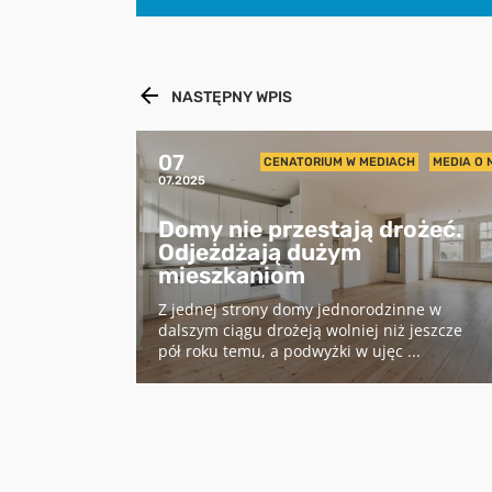
NASTĘPNY WPIS
07
CENATORIUM W MEDIACH
MEDIA O 
07.2025
Domy nie przestają drożeć.
Odjeżdżają dużym
mieszkaniom
Z jednej strony domy jednorodzinne w
dalszym ciągu drożeją wolniej niż jeszcze
pół roku temu, a podwyżki w ujęc ...