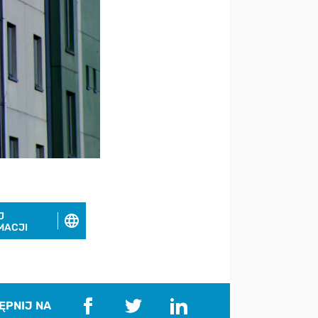
J
MACJI
ĘPNIJ NA