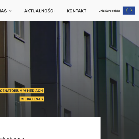
NAS
AKTUALNOŚCI
KONTAKT
CENATORIUM
ZAMKNIJ
PORTY I PUBLIKACJE
RIERA
UM
WCÓW
IERUCHOMOŚCI
CENATORIUM W MEDIACH
NIA (SZKODOWOŚĆ)
MEDIA O NAS
UCHOMOŚCI
ek płynie z