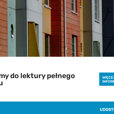
Pobierz raport
aby pobrać raport podaj swój adres email
y do lektury pełnego
WIĘCE
u
INFOR
POBIERZ
Chcę otrzymywać treści o charakterze marketingowym drogą e-mail od
Cenatorium Sp. z o.o. z siedzibą w Warszawie. Mam świadomość, że mogę
UDOST
zrezygnować z subskrypcji w każdej chwili. Więcej informacji o