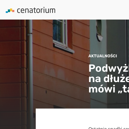
AKTUALNOŚCI
Podwyżk
na dłuż
mówi „t
Ostatnie spadki ce