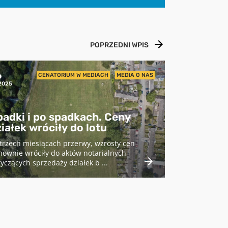
POPRZEDNI WPIS
6
CENATORIUM W MEDIACH
MEDIA O NAS
2025
padki i po spadkach. Ceny
iałek wróciły do lotu
trzech miesiącach przerwy, wzrosty cen
ownie wróciły do aktów notarialnych
yczących sprzedaży działek b ...