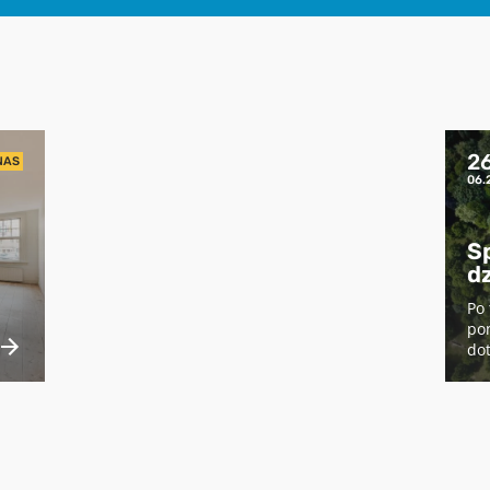
przetwarzaniu moich danych dostępnych jest w
Polityce prywatności.
2
NAS
06.
S
dz
Po 
pon
dot