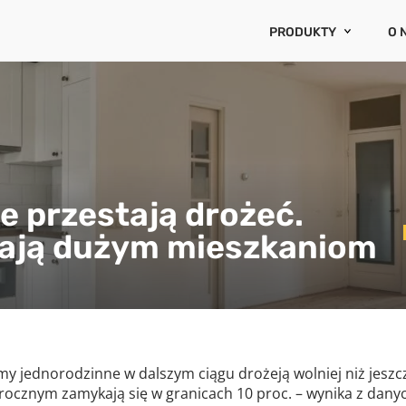
PRODUKTY
O 
AVM CENATORIUM
O 
CRR3
RA
OCENA ESG
KA
BAZA CEN CENATORI
WYCENY RZECZOZNA
WYCENA PORTFELA N
e przestają drożeć.
E-HIPOTEKA
ają dużym mieszkaniom
INDEKSY ZMIAN CEN
RYZYKA I OGRANICZE
PROGNOZA CEN NIER
my jednorodzinne w dalszym ciągu drożeją wolniej niż jeszc
rocznym zamykają się w granicach 10 proc. – wynika z danyc