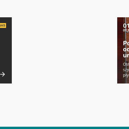
0
NAS
07.
P
od
u
Ost
sz
pły