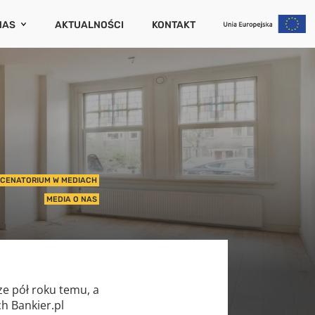
NAS
AKTUALNOŚCI
KONTAKT
CENATORIUM
ZAMKNIJ
PORTY I PUBLIKACJE
RIERA
UM
WCÓW
IERUCHOMOŚCI
CENATORIUM W MEDIACH
MEDIA O NAS
NIA (SZKODOWOŚĆ)
UCHOMOŚCI
ze pół roku temu, a
h Bankier.pl