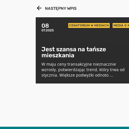
NASTĘPNY WPIS
08
CENATORIUM W MEDIACH
MEDIA O 
07.2025
Jest szansa na tańsze
mieszkania
W maju ceny transakcyjne nieznacznie
wzrosły, potwierdzając trend, który trwa od
stycznia. Większe podwyżki odnoto ...