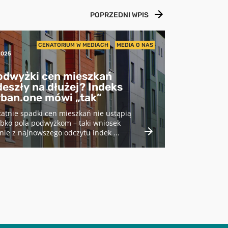
POPRZEDNI WPIS
1
CENATORIUM W MEDIACH
MEDIA O NAS
2025
odwyżki cen mieszkań
eszły na dłużej? Indeks
rban.one mówi „tak”
atnie spadki cen mieszkań nie ustąpią
ybko pola podwyżkom – taki wniosek
nie z najnowszego odczytu indek ...