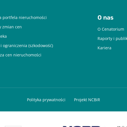
O nas
 portfela nieruchomości
y zmian cen
O Cenatorium
teka
Raporty i publi
 i ograniczenia (szkodowość)
Kariera
za cen nieruchomości
Polityka prywatności
Projekt NCBiR