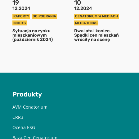
19
10
12.2024
12.2024
POBIERZ
RAPORTY
DO POBRANIA
CENATORIUM W MEDIACH
INDEKS
MEDIA O NAS
Sytuacja na rynku
Dwa lata i koniec.
mieszkaniowym
Spadki cen mieszkań
Chcę otrzymywać treści o charakterze marketingowym drogą e-
(październik 2024)
wróciły na scenę
mail od Cenatorium Sp. z o.o. z siedzibą w Warszawie. Mam
świadomość, że mogę zrezygnować z subskrypcji w każdej chwili.
Więcej informacji o przetwarzaniu moich danych dostępnych jest
w
Polityce prywatności.
Produkty
AVM Cenatorium
CRR3
Ocena ESG
Baza Cen Cenatorium