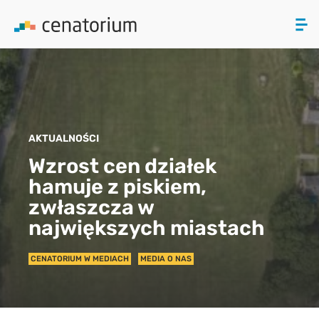
ZAMKNIJ
PRODUKTY
AKTUALNOŚCI
O NAS
Wzrost cen działek
hamuje z piskiem,
AKTUALNOŚCI
zwłaszcza w
KONTAKT
największych miastach
CENATORIUM W MEDIACH
MEDIA O NAS