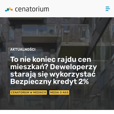
ZAMKNIJ
PRODUKTY
AKTUALNOŚCI
O NAS
To nie koniec rajdu cen
mieszkań? Deweloperzy
AKTUALNOŚCI
starają się wykorzystać
KONTAKT
Bezpieczny kredyt 2%
CENATORIUM W MEDIACH
MEDIA O NAS