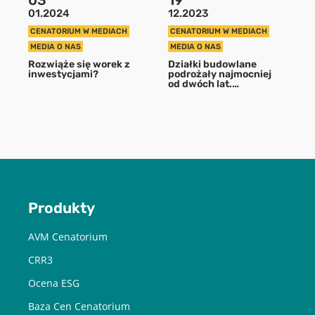
03
19
01.2024
12.2023
CENATORIUM W MEDIACH
CENATORIUM W MEDIACH
POBIERZ
MEDIA O NAS
MEDIA O NAS
Rozwiąże się worek z
Działki budowlane
inwestycjami?
podrożały najmocniej
Chcę otrzymywać treści o charakterze marketingowym drogą e-
od dwóch lat.
mail od Cenatorium Sp. z o.o. z siedzibą w Warszawie. Mam
Podwyżka przejadła
świadomość, że mogę zrezygnować z subskrypcji w każdej chwili.
korektę
Więcej informacji o przetwarzaniu moich danych dostępnych jest
w
Polityce prywatności.
Produkty
AVM Cenatorium
CRR3
Ocena ESG
Baza Cen Cenatorium