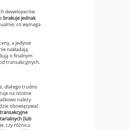
ach deweloperów
ce
brakuje jednak
dualnie, co wymaga
eny, a jedynie
nie nakładają
dują o finalnym
od transakcyjnych.
e, dlatego trudno
zuje na istotne
datkowo należy
będzie obowiązywać
transakcyjne
arialnych (lub
, czy różnica