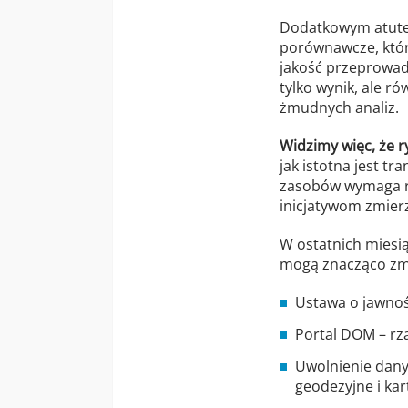
Dodatkowym atutem
porównawcze, któr
jakość przeprowadz
tylko wynik, ale r
żmudnych analiz.
Widzimy więc, że r
jak istotna jest tr
zasobów wymaga re
inicjatywom zmierz
W ostatnich miesią
mogą znacząco zmi
Ustawa o jawnośc
Portal DOM – rz
Uwolnienie dany
geodezyjne i kar