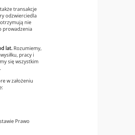
także transakcje
ry odzwierciedla
 otrzymują nie
go prowadzenia
d lat.
Rozumiemy,
wysiłku, pracy i
my się wszystkim
.
óre w założeniu
e:
ustawie Prawo