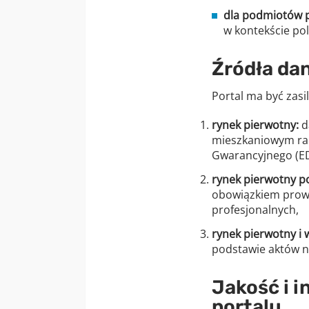
dla podmiotów p
w kontekście pol
Źródła da
Portal ma być zas
rynek pierwotny:
d
mieszkaniowym ra
Gwarancyjnego (E
rynek pierwotny p
obowiązkiem prow
profesjonalnych,
rynek pierwotny i 
podstawie aktów n
Jakość i i
portalu