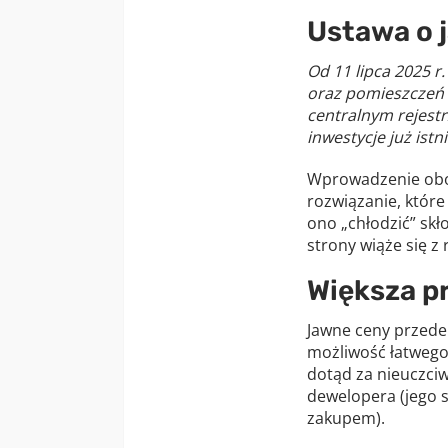
Ustawa o 
Od 11 lipca 2025 r
oraz pomieszczeń p
centralnym rejest
inwestycje już istni
Wprowadzenie obow
rozwiązanie, któr
ono „chłodzić” sk
strony wiąże się z
Większa pr
Jawne ceny przede
możliwość łatwego
dotąd za nieuczciw
dewelopera (jego s
zakupem).