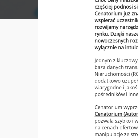
częściej podnosi s
Cenatorium już zna
wspierać uczestni
rozwijamy narzędz
rynku. Dzięki nasz
nowoczesnych rozw
wyłącznie na intuicj
Jednym z kluczowyc
baza danych transa
Nieruchomości (RC
dodatkowo uzupełn
wiarygodne i jakoś
pośredników i inne
Cenatorium wyprzed
Cenatorium (Auto
pozwala szybko i 
na cenach ofertow
manipulacje ze st