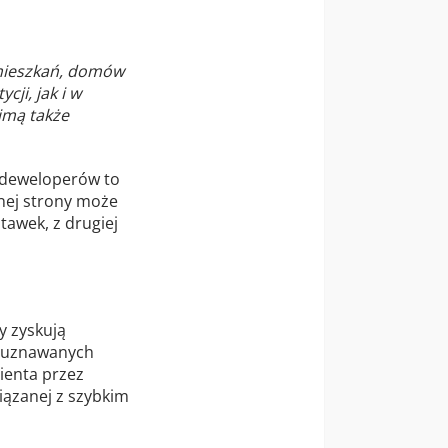
 mieszkań, domów
ji, jak i w
jmą także
 deweloperów to
nej strony może
awek, z drugiej
y zyskują
k uznawanych
lienta przez
iązanej z szybkim