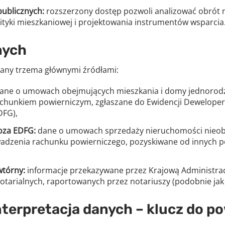
ublicznych:
rozszerzony dostęp pozwoli analizować obrót
ityki mieszkaniowej i projektowania instrumentów wsparcia
nych
ilany trzema głównymi źródłami:
ane o umowach obejmujących mieszkania i domy jednorodz
chunkiem powierniczym, zgłaszane do Ewidencji Dewelope
DFG),
oza EDFG:
dane o umowach sprzedaży nieruchomości nieob
adzenia rachunku powierniczego, pozyskiwane od innych 
wtórny:
informacje przekazywane przez Krajową Administra
otarialnych, raportowanych przez notariuszy (podobnie jak
nterpretacja danych – klucz do 