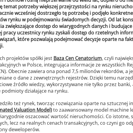
ię temat potrzeby większej przejrzystości na rynku nieruc
cznie wcześniej dostrzegło tę potrzebę i podjęło konkretne 
ków rynku w podejmowaniu świadomych decyzji. Od lat kon
ia zwiększające dostęp do wiarygodnych danych i budujące
ej pracy uczestnicy rynku zyskali dostęp do rzetelnych infor
iązań, które pozwalają podejmować decyzje oparte na fakta
i.
h projektów spółki jest
Baza Cen Cenatorium
,
czyli najwię
kcyjnych w Polsce, integrująca informacje ze wszystkich R
N). Obecnie zawiera ona ponad 7,5 milionów rekordów, a je
iane o dane z zewnętrznych rejestrów. Dzięki temu narzęd
ciowe źródło wiedzy, wykorzystywane nie tylko przez banki, 
 podmioty działające na rynku.
ziło też rynek, tworząc rozwiązania oparte na sztucznej inte
mated Valuation Model)
to zaawansowany model machine lea
wiarygodnie oszacować wartość nieruchomości. Co istotne, 
ych, lecz na realnych cenach transakcyjnych, co czyni go 
rony deweloperów.