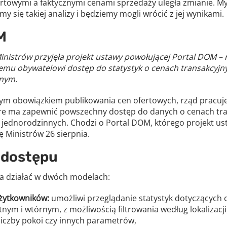
towymi a faktycznymi cenami sprzedaży uległa zmianie. Myśl
y się takiej analizy i będziemy mogli wrócić z jej wynikami.
M
inistrów przyjęła projekt ustawy powołującej Portal DOM – 
mu obywatelowi dostęp do statystyk o cenach transakcyjn
rnym.
 obowiązkiem publikowania cen ofertowych, rząd pracuje
re ma zapewnić powszechny dostęp do danych o cenach tr
jednorodzinnych. Chodzi o Portal DOM, którego projekt us
ę Ministrów 26 sierpnia.
 dostępu
a działać w dwóch modelach:
użytkowników:
umożliwi przeglądanie statystyk dotyczących 
nym i wtórnym, z możliwością filtrowania według lokalizacji
liczby pokoi czy innych parametrów,