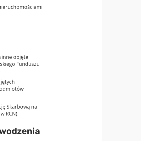
 nieruchomościami
.
inne objęte
rskiego Funduszu
jętych
podmiotów
cję Skarbową na
 w RCN).
powodzenia