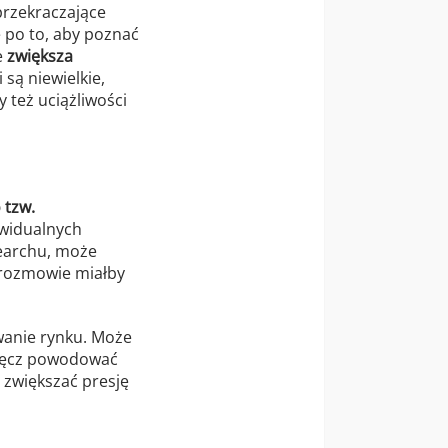
przekraczające
 po to, aby poznać
e
zwiększa
są niewielkie,
 też uciążliwości
 tzw.
ywidualnych
searchu, może
 rozmowie miałby
wanie rynku. Może
wręcz powodować
 zwiększać presję