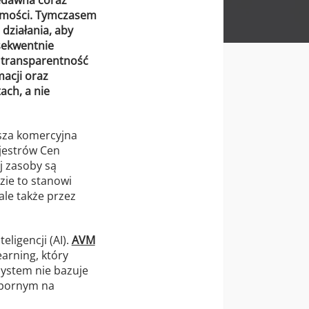
homości. Tymczasem
działania, aby
sekwentnie
 transparentność
macji oraz
ch, a nie
ksza komercyjna
ejestrów Cen
j zasoby są
zie to stanowi
ale także przez
ligencji (AI).
AVM
rning, który
system nie bazuje
odpornym na