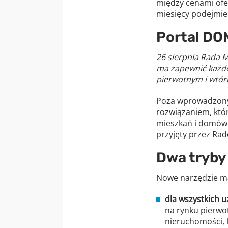
między cenami ofer
miesięcy podejmiem
Portal DO
26 sierpnia Rada M
ma zapewnić każde
pierwotnym i wtó
Poza wprowadzonym
rozwiązaniem, któ
mieszkań i domów 
przyjęty przez Rad
Dwa tryby
Nowe narzędzie m
dla wszystkich 
na rynku pierwot
nieruchomości, 