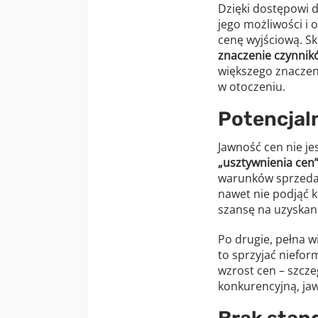
Dzięki dostępowi d
jego możliwości i 
cenę wyjściową. S
znaczenie czynni
większego znaczeni
w otoczeniu.
Potencjal
Jawność cen nie j
„usztywnienia cen
warunków sprzedaż
nawet nie podjąć 
szansę na uzyskan
Po drugie, pełna 
to sprzyjać niefo
wzrost cen – szcze
konkurencyjną, jaw