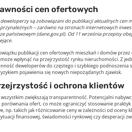
jawności cen ofertowych
. deweloperzy są zobowiązani do publikacji aktualnych cen
rzynależnych – zarówno na stronach internetowych inwestyc
rze państwowym (dane.gov.pl). Od 11 września przepisy obe
ejące.
iązku publikacji cen ofertowych mieszkań i domów przez
e może wpłynąć na przejrzystość rynku nieruchomości. Z jed
łonność deweloperów do częstego i szybkiego podnoszenia st
 ryzykiem pojawienia się nowych niepożądanych zjawisk.
zejrzystość i ochrona klientów
 wszystkim zwiększają transparentność. Potencjalni nabywc
 porównania ofert, co może ograniczyć stosowanie prakty
e, np. takich jak różnicowanie ceny w zależności od oceny k
ytuacji finansowej, świadomości rynkowej czy desperacji zw