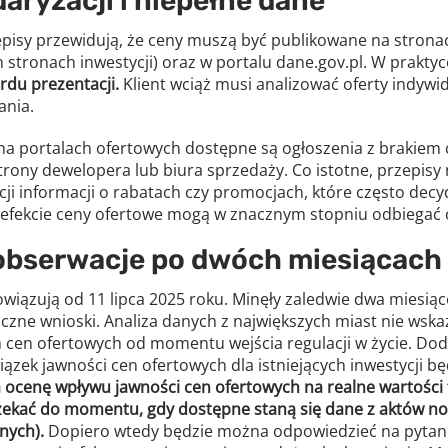
aryzacji i niepełne dane
POBIERZ
pisy przewidują, że ceny muszą być publikowane na stron
stronach inwestycji) oraz w portalu dane.gov.pl. W prakty
Chcę otrzymywać treści o charakterze marketingowym drogą e-mail od
rdu prezentacji.
Cenatorium Sp. z o.o. z siedzibą w Warszawie. Mam świadomość, że mogę
Klient wciąż musi analizować oferty indywi
zrezygnować z subskrypcji w każdej chwili. Więcej informacji o
ania.
przetwarzaniu moich danych dostępnych jest w
Polityce prywatności.
a portalach ofertowych dostępne są ogłoszenia z brakiem c
rony dewelopera lub biura sprzedaży. Co istotne, przepisy 
ji informacji o rabatach czy promocjach, które często decy
 efekcie ceny ofertowe mogą w znacznym stopniu odbiegać 
obserwacje po dwóch miesiącach
iązują od 11 lipca 2025 roku. Minęły zaledwie dwa miesiąc
czne wnioski. Analiza danych z największych miast nie wska
 cen ofertowych od momentu wejścia regulacji w życie. Do
ązek jawności cen ofertowych dla istniejących inwestycji 
 ocenę wpływu jawności cen ofertowych na realne wartości 
zekać do momentu, gdy dostępne staną się dane z aktów not
nych).
Dopiero wtedy będzie można odpowiedzieć na pytanie