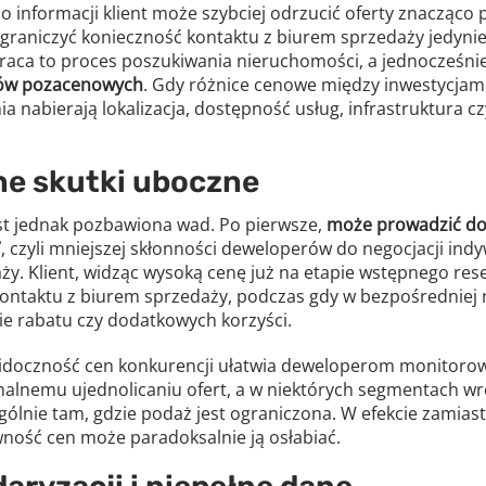
o informacji klient może szybciej odrzucić oferty znacząco 
ograniczyć konieczność kontaktu z biurem sprzedaży jedynie
kraca to proces poszukiwania nieruchomości, a jednocześni
ków pozacenowych
. Gdy różnice cenowe między inwestycjami 
a nabierają lokalizacja, dostępność usług, infrastruktura czy
ne skutki uboczne
est jednak pozbawiona wad. Po pierwsze,
może prowadzić do
”
, czyli mniejszej skłonności deweloperów do negocjacji ind
y. Klient, widząc wysoką cenę już na etapie wstępnego re
kontaktu z biurem sprzedaży, podczas gdy w bezpośredniej
ie rabatu czy dodatkowych korzyści.
widoczność cen konkurencji ułatwia deweloperom monitoro
Pobierz raport
rmalnemu ujednolicaniu ofert, a w niektórych segmentach 
gólnie tam, gdzie podaż jest ograniczona. W efekcie zamiast
aby pobrać raport podaj swój adres email
ność cen może paradoksalnie ją osłabiać.