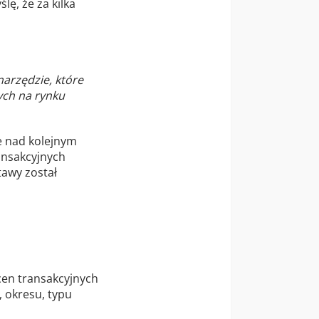
ę, że za kilka
narzędzie, które
ych na rynku
 nad kolejnym
ansakcyjnych
tawy został
cen transakcyjnych
, okresu, typu