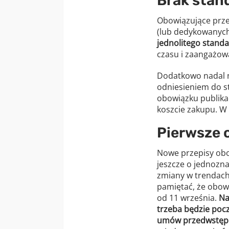
Brak stand
Obowiązujące prze
(lub dedykowanych 
jednolitego standa
czasu i zaangażow
Dodatkowo nadal n
odniesieniem do st
obowiązku publikac
koszcie zakupu. W
Pierwsze 
Nowe przepisy obow
jeszcze o jednozna
zmiany w trendach
pamiętać, że obowi
od 11 września.
Na
trzeba będzie poc
umów przedwstęp