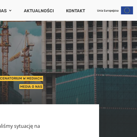
NAS
AKTUALNOŚCI
KONTAKT
CENATORIUM
ZAMKNIJ
PORTY I PUBLIKACJE
RIERA
UM
WCÓW
IERUCHOMOŚCI
CENATORIUM W MEDIACH
MEDIA O NAS
NIA (SZKODOWOŚĆ)
UCHOMOŚCI
liśmy sytuację na