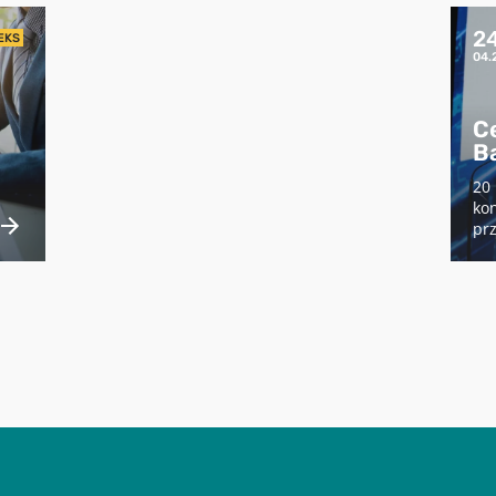
2
EKS
04.
C
B
20 
kon
prz