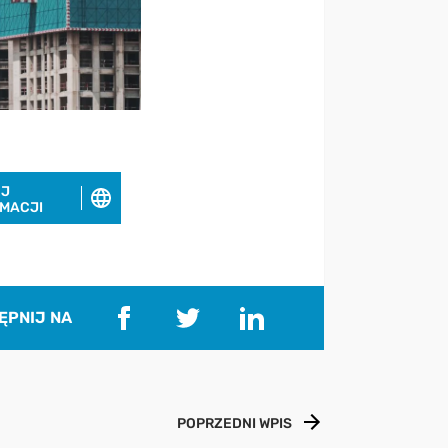
EJ
RMACJI
ĘPNIJ NA
POPRZEDNI WPIS