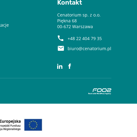
Kontakt
Cenatorium sp. z o.o.
Piękna 68
kacje
00-672 Warszawa
+48 22 404 79 35
biuro@cenatorium.pl