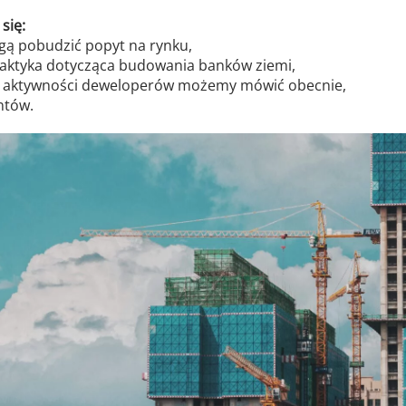
się:
ogą pobudzić popyt na rynku,
 taktyka dotycząca budowania banków ziemi,
e aktywności deweloperów możemy mówić obecnie,
ntów.