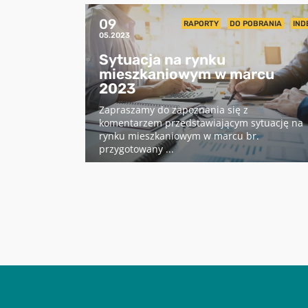
09
RAPORTY
DO POBRANIA
IND
05.2023
Sytuacja na rynku
mieszkaniowym w marcu
2023
Zapraszamy do zapoznania się z
komentarzem przedstawiającym sytuację na
rynku mieszkaniowym w marcu br.
przygotowany ...