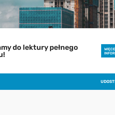
Pobierz raport
my do lektury pełnego
WIĘC
u!
INFO
aby pobrać raport podaj swój adres email
POBIERZ
UDOST
Chcę otrzymywać treści o charakterze marketingowym drogą e-mail od
Cenatorium Sp. z o.o. z siedzibą w Warszawie. Mam świadomość, że mogę
zrezygnować z subskrypcji w każdej chwili. Więcej informacji o
przetwarzaniu moich danych dostępnych jest w
Polityce prywatności.