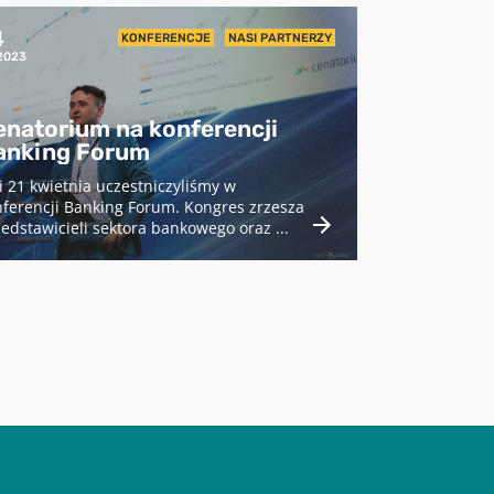
4
KONFERENCJE
NASI PARTNERZY
2023
enatorium na konferencji
anking Forum
i 21 kwietnia uczestniczyliśmy w
ferencji Banking Forum. Kongres zrzesza
edstawicieli sektora bankowego oraz ...