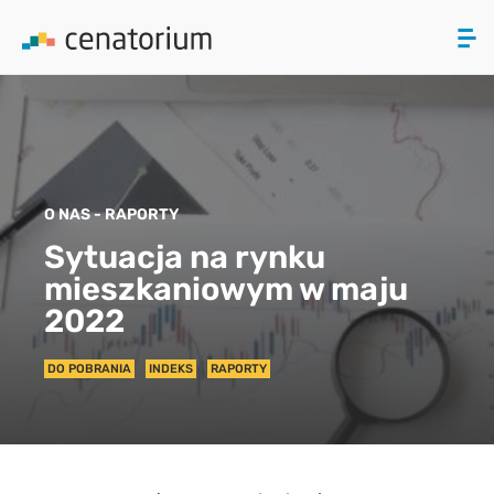
ZAMKNIJ
PRODUKTY
O NAS - RAPORTY
O NAS
Sytuacja na rynku
mieszkaniowym w maju
AKTUALNOŚCI
2022
KONTAKT
DO POBRANIA
INDEKS
RAPORTY