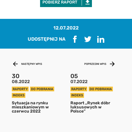
POBIERZ RAPORT
12.07.2022
UDOSTĘPNIJ NA
NASTĘPNY WPIS
POPRZEDNI WPIS
30
05
Pobierz raport
08.2022
07.2022
RAPORTY
DO POBRANIA
RAPORTY
DO POBRANIA
aby pobrać raport podaj swój adres
INDEKS
INDEKS
email
Sytuacja na rynku
Raport „Rynek dóbr
mieszkaniowym w
luksusowych w
czerwcu 2022
Polsce”
POBIERZ