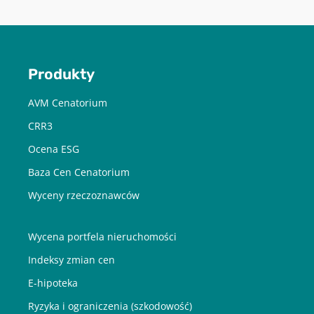
Chcę otrzymywać treści o charakterze marketingowym drogą e-
mail od Cenatorium Sp. z o.o. z siedzibą w Warszawie. Mam
świadomość, że mogę zrezygnować z subskrypcji w każdej chwili.
Więcej informacji o przetwarzaniu moich danych dostępnych jest
w
Polityce prywatności.
Produkty
AVM Cenatorium
CRR3
Ocena ESG
Baza Cen Cenatorium
Wyceny rzeczoznawców
Wycena portfela nieruchomości
Indeksy zmian cen
E-hipoteka
Ryzyka i ograniczenia (szkodowość)