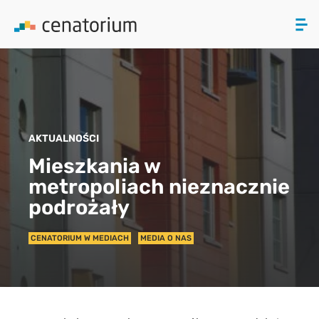
ZAMKNIJ
PRODUKTY
AKTUALNOŚCI
O NAS
Mieszkania w
metropoliach nieznacznie
AKTUALNOŚCI
podrożały
KONTAKT
CENATORIUM W MEDIACH
MEDIA O NAS