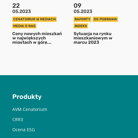
22
09
05.2023
05.2023
POBIERZ
CENATORIUM W MEDIACH
RAPORTY
DO POBRANIA
MEDIA O NAS
INDEKS
Ceny nowych mieszkań
Sytuacja na rynku
Chcę otrzymywać treści o charakterze marketingowym drogą e-
w największych
mieszkaniowym w
mail od Cenatorium Sp. z o.o. z siedzibą w Warszawie. Mam
miastach w górę.
marcu 2023
Promocje i rabaty
świadomość, że mogę zrezygnować z subskrypcji w każdej chwili.
wyparowały z cenników
Więcej informacji o przetwarzaniu moich danych dostępnych jest
deweloperów
w
Polityce prywatności.
Produkty
AVM Cenatorium
CRR3
Ocena ESG