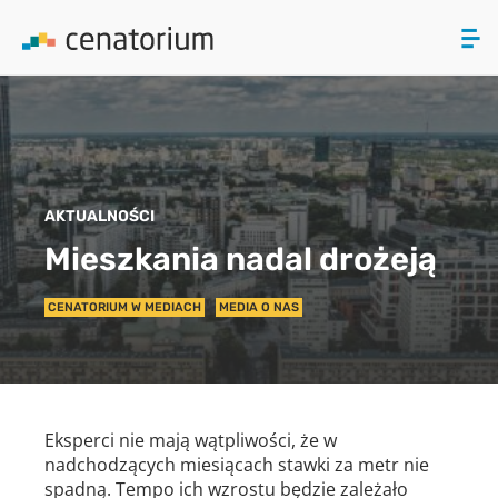
ZAMKNIJ
PRODUKTY
AKTUALNOŚCI
O NAS
Mieszkania nadal drożeją
AKTUALNOŚCI
CENATORIUM W MEDIACH
MEDIA O NAS
KONTAKT
Eksperci nie mają wątpliwości, że w
nadchodzących miesiącach stawki za metr nie
spadną. Tempo ich wzrostu będzie zależało