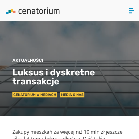
ZAMKNIJ
PRODUKTY
AKTUALNOŚCI
O NAS
Luksus i dyskretne
transakcje
AKTUALNOŚCI
CENATORIUM W MEDIACH
MEDIA O NAS
KONTAKT
Zakupy mieszkań za więcej niż 10 mln zł jeszcze
kilka lat temu były rzadkością. Dziś takie