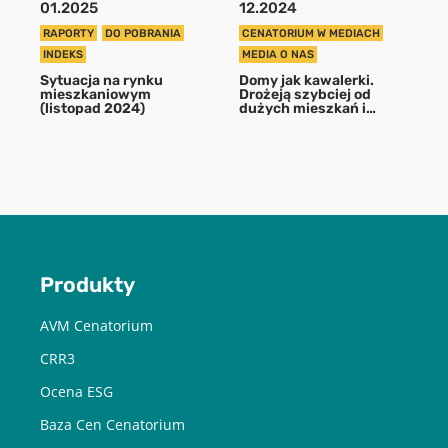
01.2025
12.2024
RAPORTY
DO POBRANIA
CENATORIUM W MEDIACH
POBIERZ
INDEKS
MEDIA O NAS
Sytuacja na rynku
Domy jak kawalerki.
mieszkaniowym
Drożeją szybciej od
Chcę otrzymywać treści o charakterze marketingowym drogą e-
(listopad 2024)
dużych mieszkań i
działek
mail od Cenatorium Sp. z o.o. z siedzibą w Warszawie. Mam
świadomość, że mogę zrezygnować z subskrypcji w każdej chwili.
Więcej informacji o przetwarzaniu moich danych dostępnych jest
w
Polityce prywatności.
Produkty
AVM Cenatorium
CRR3
Ocena ESG
Baza Cen Cenatorium