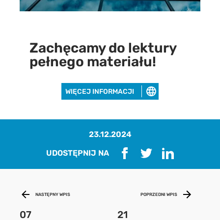
Zachęcamy do lektury
pełnego materiału!
WIĘCEJ INFORMACJI
23.12.2024
UDOSTĘPNIJ NA
Pobierz raport
aby pobrać raport podaj swój adres
NASTĘPNY WPIS
POPRZEDNI WPIS
email
07
21