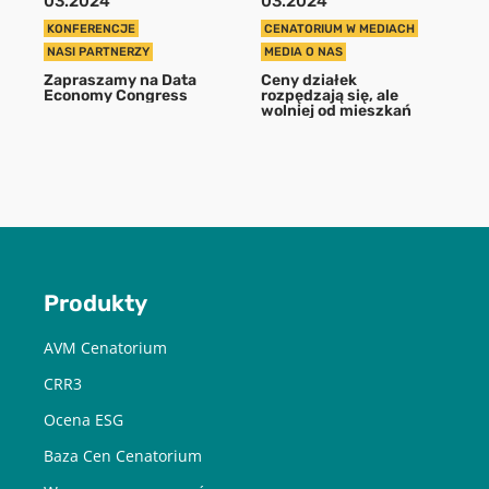
03.2024
03.2024
KONFERENCJE
CENATORIUM W MEDIACH
POBIERZ
NASI PARTNERZY
MEDIA O NAS
Zapraszamy na Data
Ceny działek
Economy Congress
rozpędzają się, ale
wolniej od mieszkań
Chcę otrzymywać treści o charakterze marketingowym drogą e-
mail od Cenatorium Sp. z o.o. z siedzibą w Warszawie. Mam
świadomość, że mogę zrezygnować z subskrypcji w każdej chwili.
Więcej informacji o przetwarzaniu moich danych dostępnych jest
w
Polityce prywatności.
Produkty
AVM Cenatorium
CRR3
Ocena ESG
Baza Cen Cenatorium