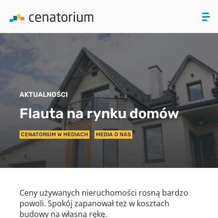
ZAMKNIJ
PRODUKTY
AKTUALNOŚCI
O NAS
Flauta na rynku domów
AKTUALNOŚCI
CENATORIUM W MEDIACH
MEDIA O NAS
KONTAKT
Ceny używanych nieruchomości rosną bardzo
powoli. Spokój zapanował też w kosztach
budowy na własną rękę.