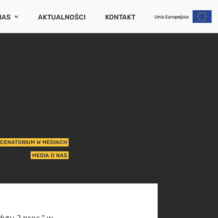
NAS
AKTUALNOŚCI
KONTAKT
CENATORIUM
ZAMKNIJ
PORTY I PUBLIKACJE
RIERA
UM
WCÓW
IERUCHOMOŚCI
CENATORIUM W MEDIACH
NIA (SZKODOWOŚĆ)
MEDIA O NAS
UCHOMOŚCI
ytu 2 proc.” w