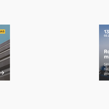
Pobierz raport
aby pobrać raport podaj swój adres email
POBIERZ
1
NAS
02.
Chcę otrzymywać treści o charakterze marketingowym drogą e-mail od
Cenatorium Sp. z o.o. z siedzibą w Warszawie. Mam świadomość, że mogę
zrezygnować z subskrypcji w każdej chwili. Więcej informacji o
R
przetwarzaniu moich danych dostępnych jest w
Polityce prywatności.
m
Skł
naj
pow