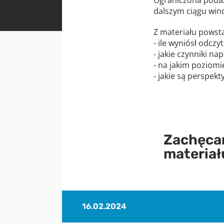
dalszym ciągu win
Z materiału powsta
- ile wyniósł odcz
- jakie czynniki na
- na jakim poziomi
- jakie są perspek
Zachęcam
materiał
16.02.2024