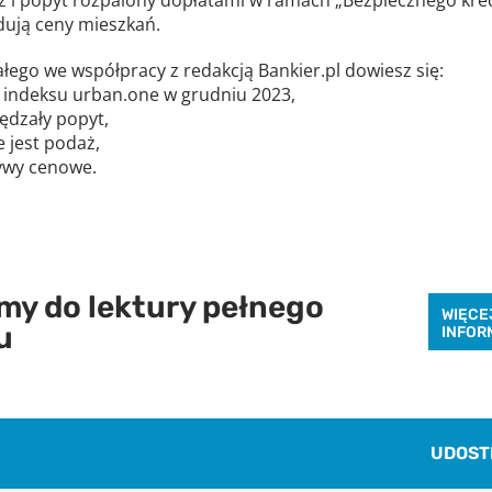
dują ceny mieszkań.
łego we współpracy z redakcją Bankier.pl dowiesz się:
yt indeksu urban.one w grudniu 2023,
pędzały popyt,
e jest podaż,
tywy cenowe.
y do lektury pełnego
WIĘCE
u
INFOR
UDOST