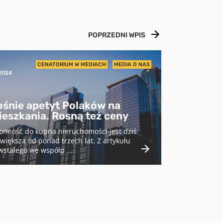
POPRZEDNI WPIS
3
CENATORIUM W MEDIACH
MEDIA O NAS
2024
ośnie apetyt Polaków na
ieszkania. Rosną też ceny
onność do kupna nieruchomości jest dziś
większa od ponad trzech lat. Z artykułu
stałego we współp ...