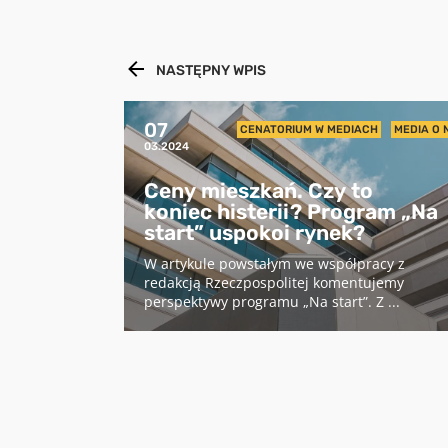
NASTĘPNY WPIS
07
CENATORIUM W MEDIACH
MEDIA O 
03.2024
Ceny mieszkań. Czy to
koniec histerii? Program „Na
start” uspokoi rynek?
W artykule powstałym we współpracy z
redakcją Rzeczpospolitej komentujemy
perspektywy programu „Na start”. Z ...