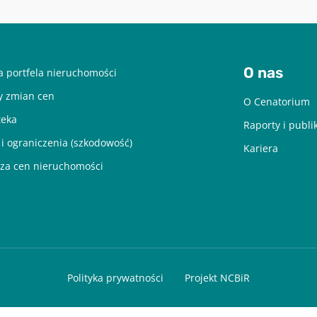
O nas
 portfela nieruchomości
y zmian cen
O Cenatorium
teka
Raporty i publi
 i ograniczenia (szkodowość)
Kariera
za cen nieruchomości
Polityka prywatności
Projekt NCBiR