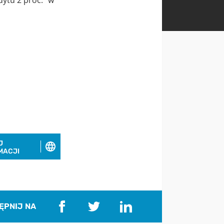
J
MACJI
ĘPNIJ NA