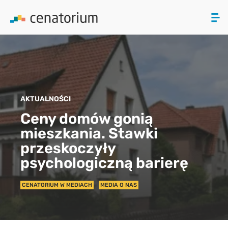
ZAMKNIJ
PRODUKTY
AKTUALNOŚCI
O NAS
Ceny domów gonią
mieszkania. Stawki
AKTUALNOŚCI
przeskoczyły
KONTAKT
psychologiczną barierę
CENATORIUM W MEDIACH
MEDIA O NAS