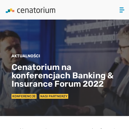
ZAMKNIJ
PRODUKTY
AKTUALNOŚCI
O NAS
Cenatorium na
konferencjach Banking &
AKTUALNOŚCI
Insurance Forum 2022
KONTAKT
KONFERENCJE
NASI PARTNERZY