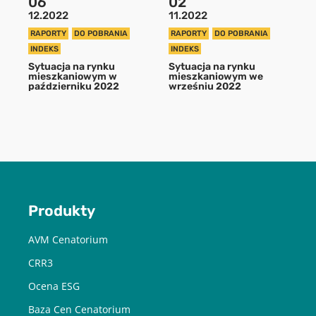
06
02
12.2022
11.2022
RAPORTY
DO POBRANIA
RAPORTY
DO POBRANIA
POBIERZ
INDEKS
INDEKS
Sytuacja na rynku
Sytuacja na rynku
mieszkaniowym w
mieszkaniowym we
Chcę otrzymywać treści o charakterze marketingowym drogą e-
październiku 2022
wrześniu 2022
mail od Cenatorium Sp. z o.o. z siedzibą w Warszawie. Mam
świadomość, że mogę zrezygnować z subskrypcji w każdej chwili.
Więcej informacji o przetwarzaniu moich danych dostępnych jest
w
Polityce prywatności.
Produkty
AVM Cenatorium
CRR3
Ocena ESG
Baza Cen Cenatorium